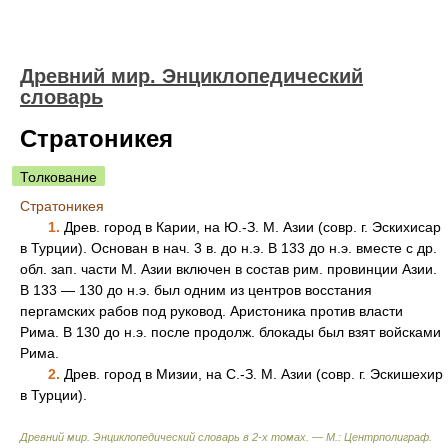
Древний мир. Энциклопедический
словарь
Стратоникея
Толкование
Стратоникея
1.
Древ. город в Карии, на Ю.-З. М. Азии (совр. г. Эскихисар
в Турции). Основан в нач. 3 в. до н.э. В 133 до н.э. вместе с др.
обл. зап. части М. Азии включен в состав рим. провинции Азии.
В 133 — 130 до н.э. был одним из центров восстания
пергамских рабов под руковод. Аристоника против власти
Рима. В 130 до н.э. после продолж. блокады был взят войсками
Рима.
2.
Древ. город в Мизии, на С.-З. М. Азии (совр. г. Эскишехир
в Турции).
Древний мир. Энциклопедический словарь в 2-х томах. — М.: Центрполиграф
.