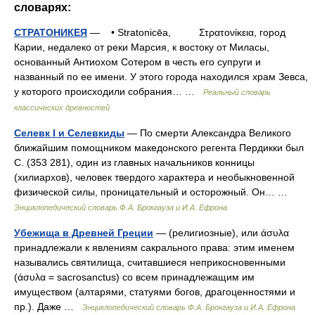
словарях:
СТРАТОНИКЕЯ
— • Stratonicēa, Στρατονίκεια, город
Карии, недалеко от реки Марсия, к востоку от Миласы,
основанный Антиохом Сотером в честь его супруги и
названный по ее имени. У этого города находился храм Зевса,
у которого происходили собрания… …
Реальный словарь
классических древностей
Селевк I и Селевкиды
— По смерти Александра Великого
ближайшим помощником македонского регента Пердикки был
С. (353 281), один из главных начальников конницы
(хилиархов), человек твердого характера и необыкновенной
физической силы, проницательный и осторожный. Он… …
Энциклопедический словарь Ф.А. Брокгауза и И.А. Ефрона
Убежища в Древней Греции
— (религиозные), или άσυλα
принадлежали к явлениям сакрального права: этим именем
назывались святилища, считавшиеся неприкосновенными
(άσυλα = sacrosanctus) со всем принадлежащим им
имуществом (алтарями, статуями богов, драгоценностями и
пр.). Даже …
Энциклопедический словарь Ф.А. Брокгауза и И.А. Ефрона