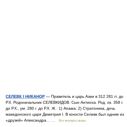
СЕЛЕВК I НИКАНОР
— Правитель и царь Азии в 312 281 гг. до
Р.Х. Родоначальник СЕЛЕВКИДОВ. Сын Антиоха. Род. ок. 358 г.
до Р.Х., ум. 280 г. до Р.Х. Ж.: 1) Апама; 2) Стратоника, дочь
македонского царя Деметрия I. В юности Селевк был одним из
«друзей» Александра… …
Все монархи мира