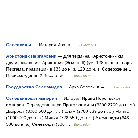
Селевкиды
— История Ирана …
Википедия
Аристоник Пергамский
— Для термина «Аристоник» см.
другие значения. Аристоник (Эвмен III) (ум. 128 до н. э.) царь
Пергама, правивший в 133 до н. э. 129 до н. э. Содержание 1
Происхождение 2 Восстание …
Википедия
Государство Селевкидов
— Архэ Селевкия ← …
Википедия
Селевкидская империя
— История Ирана Персидская
империя Персидские цари Прото эламиты (3200 2700 до н. э.)
Джирофт (3000 500 до н. э.) Элам (2700 539 до н. э.) Манна
(1000 700 до н. э.) Мидия (728 550 до н. э.) Ахемениды (648
330 до н. э.) Селевкиды (330 …
Википедия