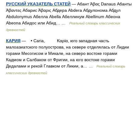
РУССКИЙ УКАЗАТЕЛЬ СТАТЕЙ
— Абант Άβας Danaus Абанты
Άβαντες Абарис Άβαρις Абдера Abdera Абдулонома Абдул
Abdulonymus Абелла Abella Абеллинум Abellinum Абеона
Abeona Абидос или Абид… …
Реальный словарь классических
древностей
КАРИЯ
— • Caria, Καρία, юго западная часть
малоазиатского полуострова, на севере отделялась от Лидии
горами Месогисом и Микале, на северо востоке горами
Кадмом и Салбаком от Фригии, на юго востоке горами
Дедалами и рекой Главком от Ликии, а… …
Реальный словарь
классических древностей